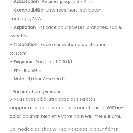
–
Adaptation
: Piscines jusqu’à 8 x 4 m
–
Compatibilité
: Enterrées, hors-sol, béton,
carrelage, PVC
–
Aspiration
: Efficace pour saletés, branches, sable,
insectes
–
Installation
: Facile sur système de filtration
existant
–
Exigence
: Pompe > 5000 l/h
–
Prix
: 105,99 €
–
Note
: 4,0 sur Amazon.fr
1. Présentation générale
Si vous avez déjà lutté avec des saletés
inopportunes dans votre oasis aquatique, le
WilTec-
balai1
pourrait bien être votre nouveau meilleur ami.
Ce modèle de chez WilTec n’est pas là pour flâner