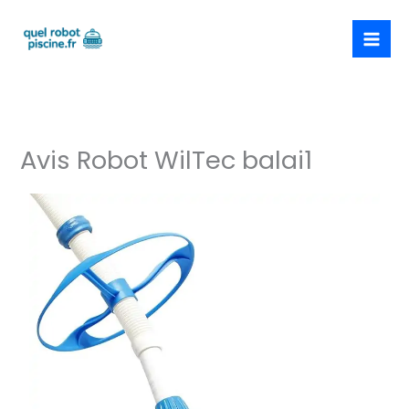
Aller
au
contenu
Avis Robot WilTec balai1